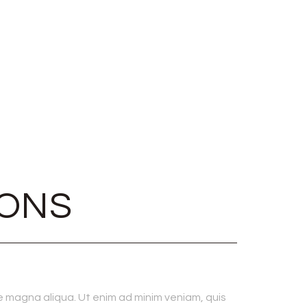
IONS
e magna aliqua. Ut enim ad minim veniam, quis