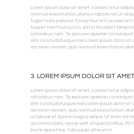
Lorem ipsum dolor sit amet, consectetur adipisc
nostrud exercitation ullamco laboris nisi ut ali
fugiat nulla pariatur. Excepteur sint occaecat c
fuisset mentitum pri no, est in tincidunt tempori
rationibus nam. Te epicurei apeirian consequat
elitr concludaturque mel Lorem ipsum dolor sit 
ad minim veniam, quis nostrud exercitation ulla
3. LOREM IPSUM DOLOR SIT AME
Lorem ipsum dolor sit amet, consectetur adipisc
rationibus nam. Te epicurei apeirian consequat
elitr concludaturque mel Lorem ipsum dolor sit 
ad minim veniam, quis nostrud exercitation ulla
ut labore et dolore magna aliqua. Ut enim ad mi
accommodare, sea ei velit vituperatoribus. Pri 
brute appetere, tale paulo alterum in