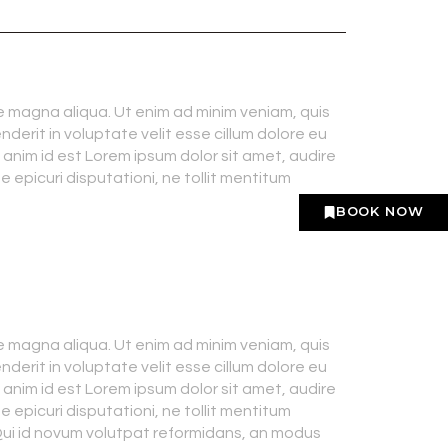
e magna aliqua. Ut enim ad minim veniam, quis
derit in voluptate velit esse cillum dolore eu
t anim id est Lorem ipsum dolor sit amet, audire
e epicuri disputationi, ne tollit mentitum
BOOK NOW
e magna aliqua. Ut enim ad minim veniam, quis
derit in voluptate velit esse cillum dolore eu
t anim id est Lorem ipsum dolor sit amet, audire
e epicuri disputationi, ne tollit mentitum
 Qui id novum volutpat reformidans, an modus