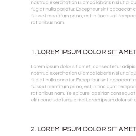
nostrud exercitation ullamco laboris nisi ut ali
fugiat nulla pariatur. Excepteur sint occaecat c
fuisset mentitum pri no, est in tincidunt tempori
rationibus nam.
1. LOREM IPSUM DOLOR SIT AME
Lorem ipsum dolor sit amet, consectetur adipisc
nostrud exercitation ullamco laboris nisi ut ali
fugiat nulla pariatur. Excepteur sint occaecat c
fuisset mentitum pri no, est in tincidunt tempori
rationibus nam. Te epicurei apeirian consequat
elitr concludaturque mel Lorem ipsum dolor sit
2. LOREM IPSUM DOLOR SIT AME