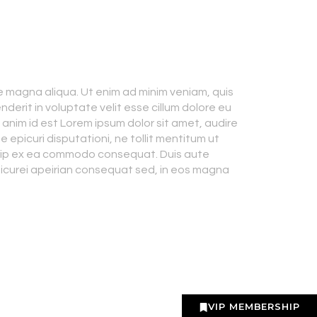
e magna aliqua. Ut enim ad minim veniam, quis
derit in voluptate velit esse cillum dolore eu
t anim id est Lorem ipsum dolor sit amet, audire
e epicuri disputationi, ne tollit mentitum ut
liquip ex ea commodo consequat. Duis aute
 epicurei apeirian consequat sed, in eos magna
VIP MEMBERSHIP