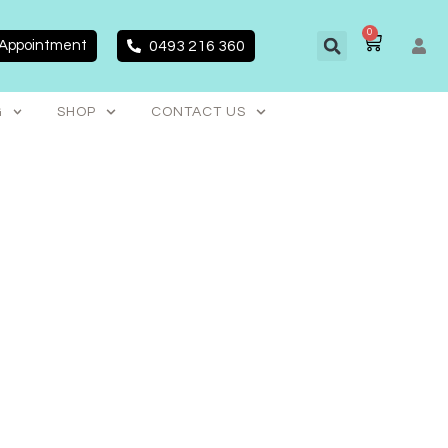
0
CART
 Appointment
0493 216 360
G
SHOP
CONTACT US