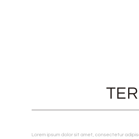
TER
Lorem ipsum dolor sit amet, consectetur adipisc