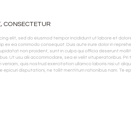
T, CONSECTETUR
ing elit, sed do eiusmod tempor incididunt ut labore et dolor
quip ex ea commodo consequat. Duis aute irure dolor in reprehen
upidatat non proident, sunt in culpa qui officia deserunt molli
bus. Ut usu alii accommodare, sea ei velit vituperatoribus. Pri t
m veniam, quis nostrud exercitation ullamco laboris nisi ut a
te epicuri disputationi, ne tollit mentitum rationibus nam. Te