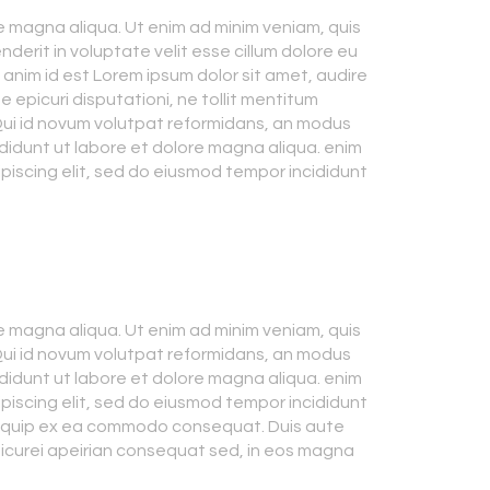
e magna aliqua. Ut enim ad minim veniam, quis
derit in voluptate velit esse cillum dolore eu
t anim id est Lorem ipsum dolor sit amet, audire
e epicuri disputationi, ne tollit mentitum
 Qui id novum volutpat reformidans, an modus
ididunt ut labore et dolore magna aliqua. enim
ipiscing elit, sed do eiusmod tempor incididunt
e magna aliqua. Ut enim ad minim veniam, quis
 Qui id novum volutpat reformidans, an modus
ididunt ut labore et dolore magna aliqua. enim
ipiscing elit, sed do eiusmod tempor incididunt
 aliquip ex ea commodo consequat. Duis aute
epicurei apeirian consequat sed, in eos magna