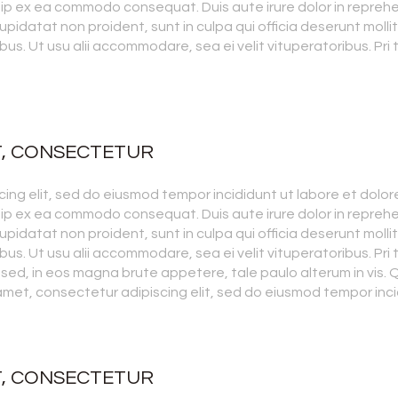
quip ex ea commodo consequat. Duis aute irure dolor in reprehen
upidatat non proident, sunt in culpa qui officia deserunt molli
bus. Ut usu alii accommodare, sea ei velit vituperatoribus. Pri t
T, CONSECTETUR
ing elit, sed do eiusmod tempor incididunt ut labore et dolor
quip ex ea commodo consequat. Duis aute irure dolor in reprehen
upidatat non proident, sunt in culpa qui officia deserunt molli
bus. Ut usu alii accommodare, sea ei velit vituperatoribus. Pri t
 sed, in eos magna brute appetere, tale paulo alterum in vis.
 amet, consectetur adipiscing elit, sed do eiusmod tempor inc
T, CONSECTETUR