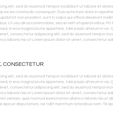
ing elit, sed do eiusmod tempor incididunt ut labore et dolor
quip ex ea commodo consequat. Duis aute irure dolor in reprehen
upidatat non proident, sunt in culpa qui officia deserunt molli
bus. Ut usu alii accommodare, sea ei velit vituperatoribus. Pri t
 sed, in eos magna brute appetere, tale paulo alterum in vis.
amet, consectetur adipiscing elit, sed do eiusmod tempor inc
mco laboris nisi ut Lorem ipsum dolor sit amet, consectetur ad
T, CONSECTETUR
ing elit, sed do eiusmod tempor incididunt ut labore et dolor
 sed, in eos magna brute appetere, tale paulo alterum in vis.
amet, consectetur adipiscing elit, sed do eiusmod tempor inc
mco laboris nisi ut Lorem ipsum dolor sit amet, consectetur ad
nim veniam, quis nostrud exercitation ullamco laboris nisi ut
te epicuri disputationi, ne tollit mentitum rationibus nam. Te 