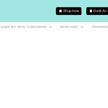
Shop Now
Book An
AGES BY SKIN CONCERNS
SKINCARE
TRAININ