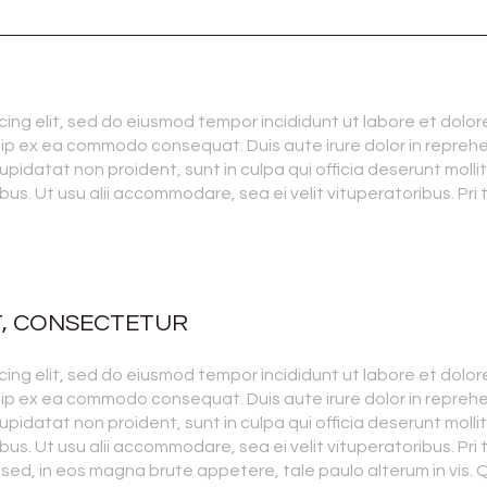
ing elit, sed do eiusmod tempor incididunt ut labore et dolor
quip ex ea commodo consequat. Duis aute irure dolor in reprehen
upidatat non proident, sunt in culpa qui officia deserunt molli
bus. Ut usu alii accommodare, sea ei velit vituperatoribus. Pri t
T, CONSECTETUR
ing elit, sed do eiusmod tempor incididunt ut labore et dolor
quip ex ea commodo consequat. Duis aute irure dolor in reprehen
upidatat non proident, sunt in culpa qui officia deserunt molli
bus. Ut usu alii accommodare, sea ei velit vituperatoribus. Pri t
 sed, in eos magna brute appetere, tale paulo alterum in vis.