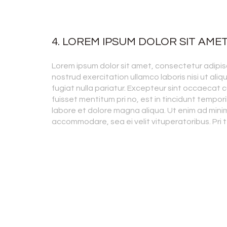
4. LOREM IPSUM DOLOR SIT AME
Lorem ipsum dolor sit amet, consectetur adipisc
nostrud exercitation ullamco laboris nisi ut ali
fugiat nulla pariatur. Excepteur sint occaecat c
fuisset mentitum pri no, est in tincidunt tempori
labore et dolore magna aliqua. Ut enim ad mini
accommodare, sea ei velit vituperatoribus. Pri 